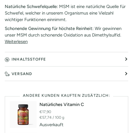
Natürliche Schwefelquelle:
MSM ist eine natürliche Quelle für
Schwefel, welcher in unserem Organismus eine Vielzahl
wichtiger Funktionen einnimmt.
Schonende Gewinnung für höchste Reinheit:
Wir gewinnen
unser MSM durch schonende Oxidation aus Dimethylsulfid.
Weiterlesen
INHALTSSTOFFE
VERSAND
ANDERE KUNDEN KAUFTEN ZUSÄTZLICH:
Natürliches Vitamin C
€17,90
Stückpreis
pro
€57,74
/
100 g
Ausverkauft