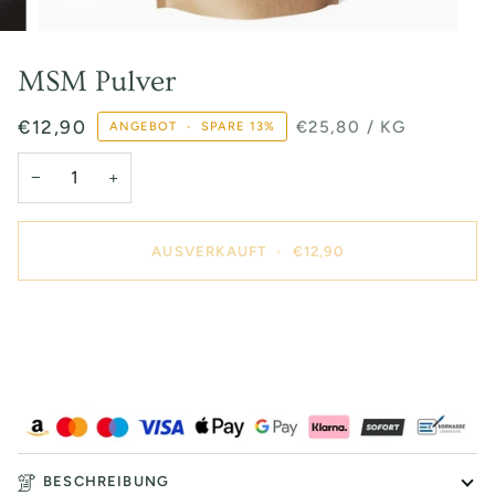
MSM Pulver
STÜCKPREIS
PRO
€12,90
€25,80
/
KG
ANGEBOT
•
SPARE
13%
−
+
AUSVERKAUFT
•
€12,90
BESCHREIBUNG