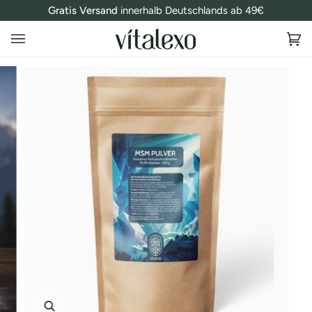
Direkt
Gratis Versand
innerhalb Deutschlands ab 49€
zum
Inhalt
Ei
(0
Zoomen